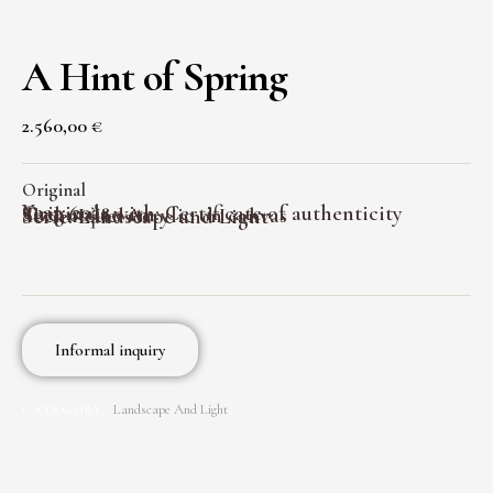
A Hint of Spring
2.560,00
€
Original
Year:
2024
Originals with:
Certificate of authenticity
Size:
60*80 cm
Technique:
Acrylic on canvas
Serie:
Landscape and Light
Informal inquiry
Landscape And Light
CATEGORY: